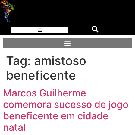
Tag:
amistoso
beneficente
Marcos Guilherme
comemora sucesso de jogo
beneficente em cidade
natal